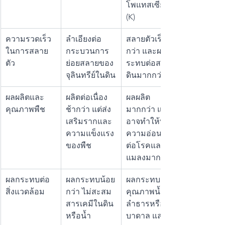
โพแทสเซียม 
(K)
ความรวดเร็ว
ลำเอียงต่อ
สลายตัวเร็ว
ในการสลาย
กระบวนการ
กว่า และผลก
ตัว
ย่อยสลายของ
ระทบต่อสภาพ
จุลินทรีย์ในดิน
ดินมากกว่า
ผลผลิตและ
ผลิตต่อเนื่อง
ผลผลิต
คุณภาพพืช
ช้ากว่า แต่ส่ง
มากกว่า แต่
เสริมรากและ
อาจทำให้พืชมี
ความแข็งแรง
ความอ่อนแอ
ของพืช
ต่อโรคและ
แมลงมากขึ้น
ผลกระทบต่อ
ผลกระทบน้อย
ผลกระทบต่อ
สิ่งแวดล้อม
กว่า ไม่สะสม
คุณภาพน้ำใน
สารเคมีในดิน
ลำธารหรือน้ำ
หรือน้ำ
บาดาล และ