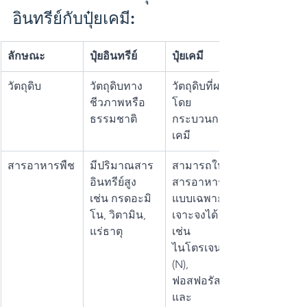
อินทรีย์กับปุ๋ยเคมี:
ลักษณะ
ปุ๋ยอินทรีย์
ปุ๋ยเคมี
วัตถุดิบ
วัตถุดิบทาง
วัตถุดิบที่ผลิต
ชีวภาพหรือ
โดย
ธรรมชาติ
กระบวนการ
เคมี
สารอาหารพืช
มีปริมาณสาร
สามารถให้
อินทรีย์สูง 
สารอาหาร
เช่น กรดอะมิ
แบบเฉพาะ
โน, วิตามิน, 
เจาะจงได้ 
แร่ธาตุ
เช่น 
ไนโตรเจน 
(N), 
ฟอสฟอรัส (P), 
และ